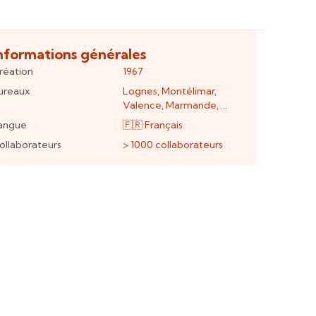
nformations générales
réation
1967
ureaux
Lognes
,
Montélimar
,
Valence
,
Marmande
, ...
angue
🇫🇷
Français
ollaborateurs
> 1000
collaborateurs