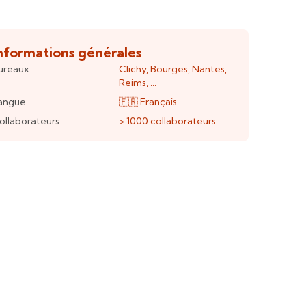
nformations générales
ureaux
Clichy
,
Bourges
,
Nantes
,
Reims
, ...
angue
🇫🇷
Français
ollaborateurs
> 1000
collaborateurs