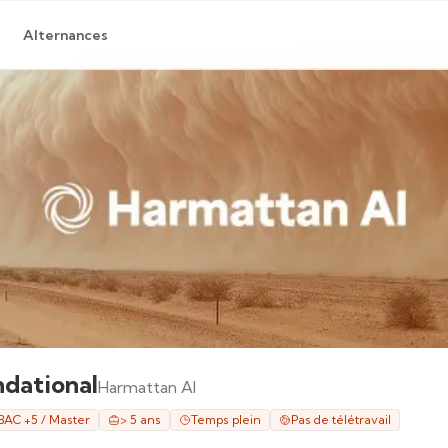
Alternances
ndational
Harmattan AI
BAC +5 / Master
> 5 ans
Temps plein
Pas de télétravail