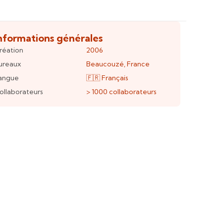
nformations générales
réation
2006
ureaux
Beaucouzé
,
France
angue
🇫🇷
Français
ollaborateurs
> 1000
collaborateurs