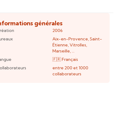
nformations générales
réation
2006
ureaux
Aix-en-Provence
,
Saint-
Étienne
,
Vitrolles
,
Marseille
, ...
angue
🇫🇷
Français
ollaborateurs
entre 200 et 1000
collaborateurs